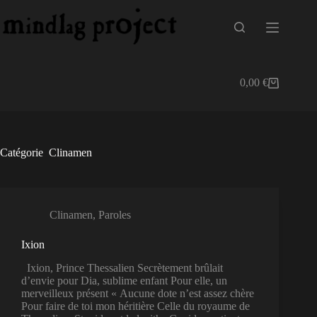
Passer
au
contenu
0,00
€
Panier
d’achat
Catégorie
Clinamen
Clinamen
,
Paroles
Ixion
Ixion, Prince Thessalien Secrètement brûlait
d’envie pour Dia, sublime enfant Pour elle, un
merveilleux présent « Aucune dote n’est assez chère
Pour faire de toi mon héritière Celle du royaume de