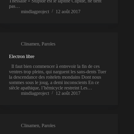
Thessalie » Stupide est le lapithe Cupide, ne tient
pas…
mindlagproject
12 août 2017
Clinamen
,
Paroles
Electron libre
Il faut bien commencer à entrevoir la fin de ces
ventres trop pleins, qui narguent les sans-dents Tuer
la descendance des roitelets mondains Dont nous
sommes sous le joug, a demi inconscients En ce
siècle apathique, l’hémicycle restreint Les…
mindlagproject
12 août 2017
Clinamen
,
Paroles