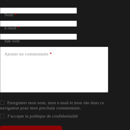
Nom
*
E-mail
*
Site web
Ajouter un commentaire
*
Enregistrer mon nom, mon e-mail et mon site dans ce
navigateur pour mon prochain commentaire.
J’accepte la
politique de confidentialité