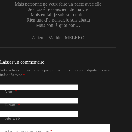
Mais personne ne veux faire un pacte avec elle
Je crois être conscient de ma vie
Mais en fait je suis sur de rien
Rien que d’y penser, je suis abattu
Mais bon, à quoi bon…
Auteur : Mathieu MELERO
Laisser un commentaire
Votre adresse e-mail ne sera pas publiée.
Les champs obligatoires sont
indiqués avec
*
Nom
*
E-mail
*
Site web
Ajouter un commentaire
*