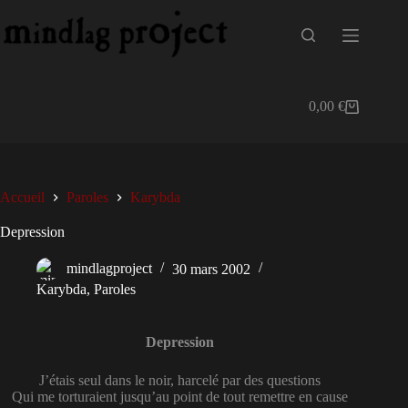
Passer
au
contenu
0,00
€
Panier
d’achat
Accueil
Paroles
Karybda
Depression
mindlagproject
30 mars 2002
Karybda
,
Paroles
Depression
J’étais seul dans le noir, harcelé par des questions
Qui me torturaient jusqu’au point de tout remettre en cause