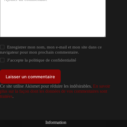
Enregistrer mon nom, mon e-mail et mon site dans ce
navigateur pour mon prochain commentaire.
J’accepte la
politique de confidentialité
Laisser un commentaire
Ce site utilise Akismet pour réduire les indésirables.
En savoir
plus sur la façon dont les données de vos commentaires sont
traitées
.
Information