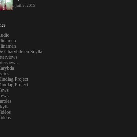
5 juillet 2015
ies
udio
linamen
linamen
e Charybde en Scylla
nterviews
nterviews
arybda
yrics
indlag Project
indlag Project
ews
ews
aroles
kylla
idéos
ideos