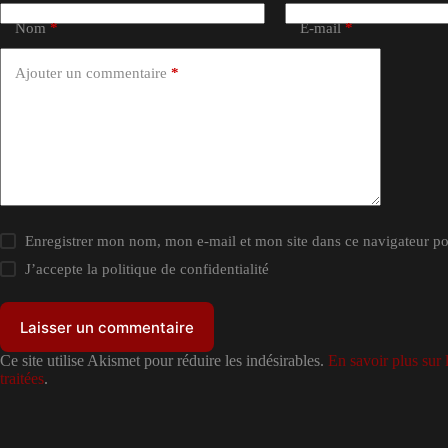
Nom
*
E-mail
*
Ajouter un commentaire
*
Enregistrer mon nom, mon e-mail et mon site dans ce navigateur 
J’accepte la
politique de confidentialité
Laisser un commentaire
Ce site utilise Akismet pour réduire les indésirables.
En savoir plus sur
traitées
.