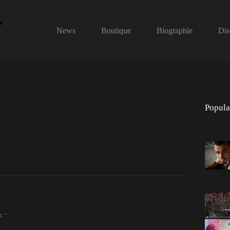
News
Boutique
Biographie
Dis
Popula
ec
*