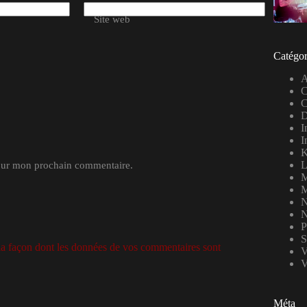
Site web
Catégor
A
C
C
D
I
I
K
L
pour mon prochain commentaire.
M
M
N
N
P
S
 la façon dont les données de vos commentaires sont
V
V
Méta