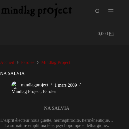
Passer
au
contenu
0,00
€
Panier
d’achat
Accueil
Paroles
Mindlag Project
NA SALVIA
mindlagproject
1 mars 2009
Mindlag Project
,
Paroles
NA SALVIA
L’esprit électeur nous guette, hermaphrodite, herméneutique…
La surnature emplit ma tête, psychopompe et léthargique..