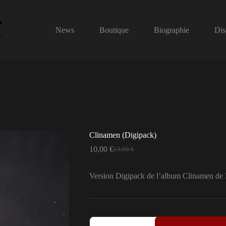
News
Boutique
Biographie
Dis
Clinamen (Digipack)
10,00
€
13,00
€
Le
Le
prix
prix
initial
actuel
Version Digipack de l’album Clinamen de 
était :
est :
13,00 €.
10,00 €.
quantité