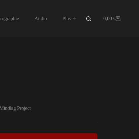
cographie
Audio
Plus
0,00
€
Panier
d’achat
Mindlag Project