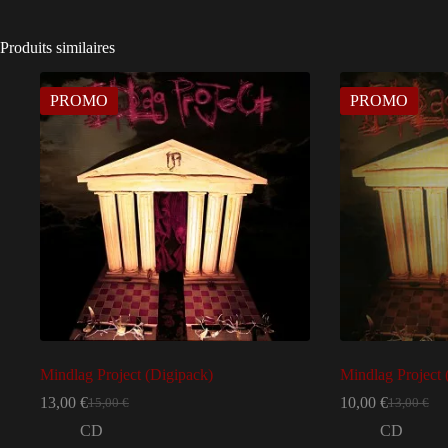
Produits similaires
PROMO
PROMO
Mindlag Project (Digipack)
Mindlag Project 
13,00
€
10,00
€
15,00
€
13,00
€
Le
Le
Le
Le
prix
prix
prix
prix
CD
CD
initial
actuel
initial
actuel