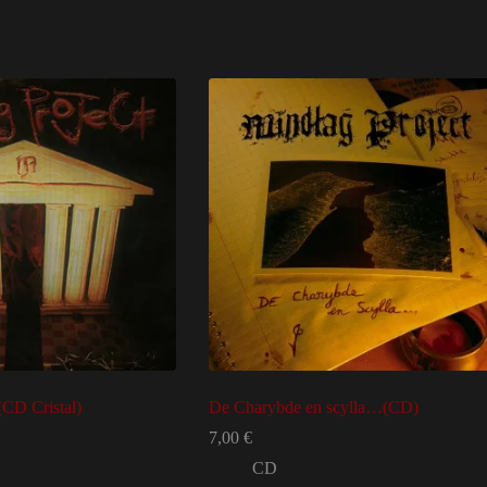
(CD Cristal)
De Charybde en scylla…(CD)
7,00
€
CD